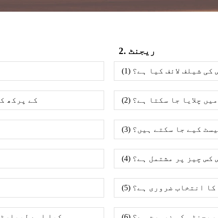
2. ریجنٹ
ٹس کی شیلف لائف کیا ہے؟
" میں چلایا جا سکتا ہے؟
(2) lumilite8 او
 ٹیسٹ کیے جا سکتے ہیں؟
وس کس چیز پر مشتمل ہے؟
ت کا انتخاب ضروری ہے؟
فی ریجنٹس کی ضرورت ہے؟
(6) کیا اسے لیبا