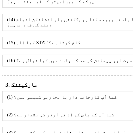
پرکھ کے پیرامیٹر کے لیے منفرد ہو؟
(14) کیا میں انشانکن کا راستہ پوچھ سکتا ہوں؟کتنی بار انشانکن انجام
دینے کی ضرورت ہے؟
(15) کیا آلہ STAT کام کرتا ہے؟
 حساسیت اور پیمائش کی حد کے بارے میں کیا خیال ہے؟
3. مارکیٹنگ
(1) کیا آپ کارخانہ دار یا تجارتی کمپنی ہیں؟
(2) کیا آپ کے پاس کم از کم آرڈر کی مقدار ہے؟
(3) کیا آپ متعلقہ دستاویزات فراہم کر سکتے ہیں؟