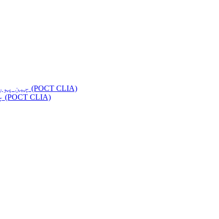
چین پورٹیبل کیمیلومینیسینس امیونوسے تجزیہ کار (POCT CLIA)
چائنا کیمیلومینیسینس امیونوسے تجزیہ کار (POCT CLIA)