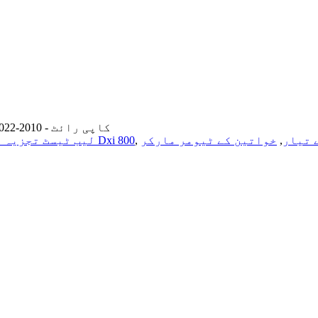
© کاپی رائٹ - 2010-2022: جملہ حقوق محفوظ ہیں۔
 تیار
,
خواتین کے ٹیومر مارکر
,
بیک مین Dxi 800
لیب ٹیسٹ تجزیہ 