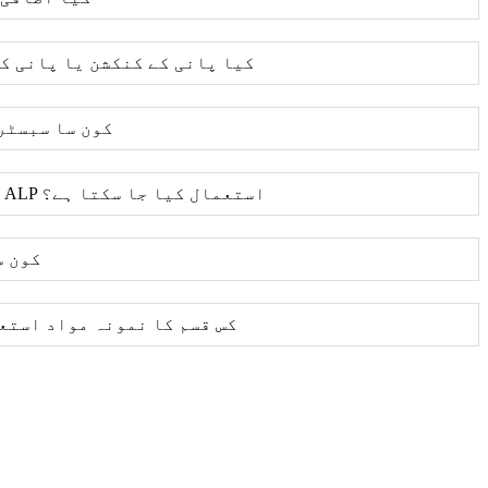
(7) کیا پانی کے کنکشن یا پانی 
(8) کون سا سب
(9) کیا وہ انزائم جو صرف ALP استعمال کیا جا سکتا ہے؟
(10) ک
(11) کس قسم کا نمونہ مواد اس