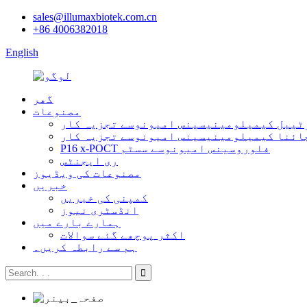
sales@illumaxbiotek.com.cn
+86 4006382018
English
گھر
مصنوعات
P16 x-POCT فلوروسینس امیونوسے سسٹم
ری ایجنٹس
مصنوعات کی ویڈیوز
خبریں
کمپنی کی خبریں
انڈسٹری نیوز
ہمارے بارے میں
اکثر پوچھے گئے سوالات
ہم سے رابطہ کریں۔