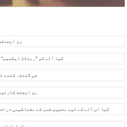
(1) ری ایجن
(2) کیا آلے ​​کو "رینڈم ایکسیس
(3) فی گھنٹہ کتنے
(4) ری ایجنٹ کارت
(5) کیا اس آلے کے لیے مخصوص قسم کے مقناطیسی ذرا
(6) کیا اضا