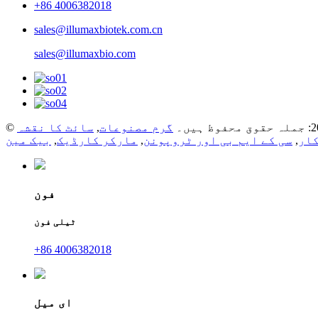
+86 4006382018
sales@illumaxbiotek.com.cn
sales@illumaxbio.com
گرم مصنوعات
,
سائٹ کا نقشہ
کار
,
سی کے ایم بی اور ٹروپونن
,
مارکر کارڈیک
,
فون
ٹیلی فون
+86 4006382018
ای میل