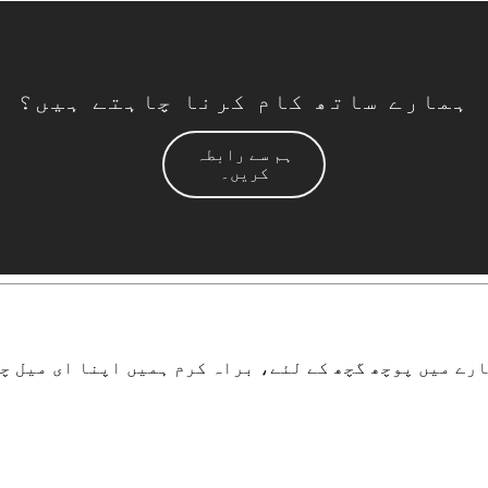
ہمارے ساتھ کام کرنا چاہتے ہیں؟
ہم سے رابطہ
کریں۔
چھ کے لئے، براہ کرم ہمیں اپنا ای میل چھوڑ دیں اور ہم 24 گھنٹوں کے اندر