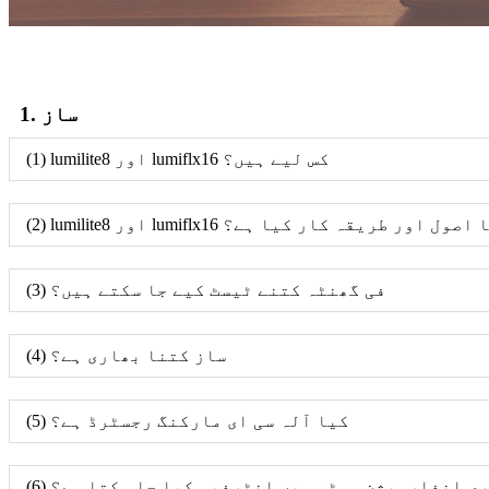
1. ساز
(1) lumilite8 اور lumiflx16 کس لیے ہیں؟
ر lumiflx16 کے پرکھ کا اصول اور طریقہ کار کیا ہے؟
(3) فی گھنٹہ کتنے ٹیسٹ کیے جا سکتے ہیں؟
(4) ساز کتنا بھاری ہے؟
(5) کیا آلہ سی ای مارکنگ رجسٹرڈ ہے؟
رٹری انفارمیشن سسٹم میں انٹرفیس کیا جا سکتا ہے؟