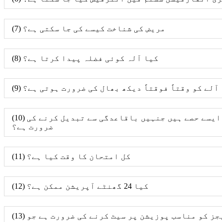
(7) مریض کی شناخت کیسے کی جا سکتی ہے؟
(8) کیا آلہ کوئی فضلہ پیدا کرتا ہے؟
کیا آلے ​​کو وقتاً فوقتاً دیکھ بھال کی ضرورت ہوتی ہے؟
(10) کیا تجزیہ کار پر ایسے حصے ہیں جنہیں باقاعدگی سے تبدیل کرنے کی
ضرورت ہے؟
(11) کل امتحان کا وقت کیا ہے؟
(12) کیا 24 گھنٹے آپریشن ممکن ہے؟
(13) کیا ریجنٹ کارٹریجز کو مناسب پوزیشن پر سیٹ کرنے کی ضرورت ہے جو