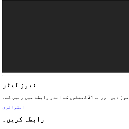
نیوز لیٹر
 رابطے میں رہیں گے۔
انکوائری
رابطہ کریں۔